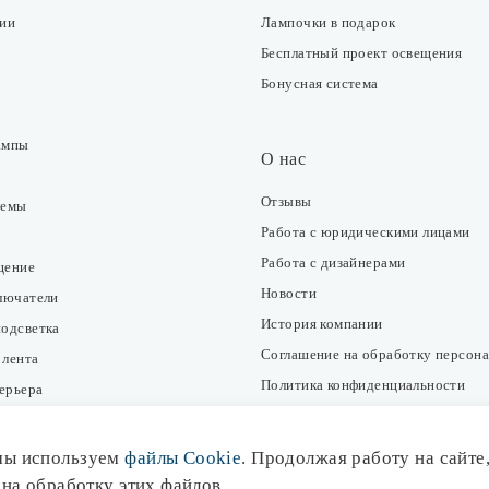
ции
Лампочки в подарок
Бесплатный проект освещения
Бонусная система
ампы
О нас
Отзывы
темы
Работа с юридическими лицами
Работа с дизайнерами
щение
Новости
ключатели
История компании
подсветка
Соглашение на обработку персон
 лента
Политика конфиденциальности
ерьера
Согласие на получение рекламно-
информационных рассылок
мы используем
файлы Cookie
. Продолжая работу на сайте
Публичная оферта
ие
 на обработку этих файлов.