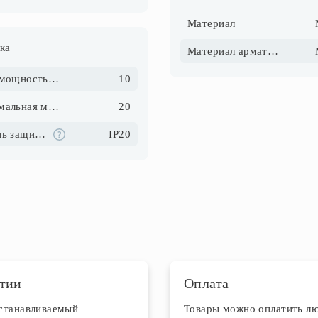
Материал
ка
Материал арматуры
Макс. мощность ламп, Вт
10
Максимальная мощность, Вт
20
Степень защиты IP
IP20
тии
Оплата
устанавливаемый
Товары можно оплатить л