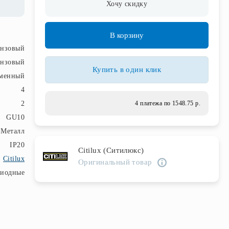
Хочу скидку
В корзину
онзовый
онзовый
Купить в один клик
менный
4
2
4 платежа по 1548.75 р.
GU10
Металл
IP20
Citilux (Ситилюкс)
Citilux
Оригинальный товар
диодные