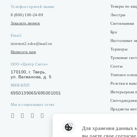
Товары по ак
Телефон горячей линии:
8 (800) 100-24-99
Люстры
Заказать звонок
Светильники
Бра
Email:
Настольные л
internet2.edcs@mail.ru
Торшеры
Написать нам
Трековые сис
ООО «Центр Света»
Споты
170100, г. Тверь,
Уличное осве
ул. Вагжанова, д. 5
Розетки и вы
ИНН/КПП
Интерьерная 
6950139065/695001001
Светодиодная
Мы в социальных сетях
Предметы инт
Фонари
Лампочки
Для хранения данных 
Комплектующ
вы даете свое согласие