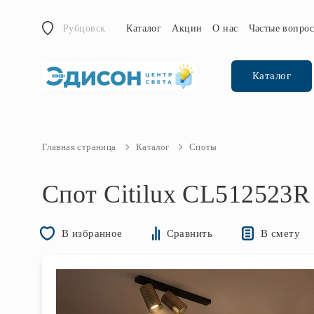
Рубцовск
Каталог
Акции
О нас
Частые вопро
Каталог
Главная страница
Каталог
Споты
Спот Citilux CL512523R
В смету
В избранное
Сравнить