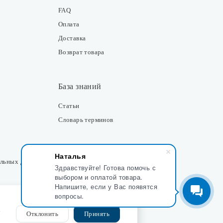
FAQ
Оплата
Доставка
Возврат товара
База знаний
Статьи
Словарь терминов
Контакты
Наталья
альных данных
Здравствуйте! Готова помочь с
Розничные магазины
выбором и оплатой товара.
Напишите, если у Вас появятся
Интернет-магазин
вопросы.
Отдел закупки
,
Отклонить
Принять
Отдел маркетинга