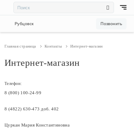
×
×
Акции и скидки
Рубцовск
Позвонить
Люстры
Главная страница
Контакты
Интернет-магазин
Светильники
Интернет-магазин
Бра
Телефон:
8 (800) 100-24-99
Настольные лампы
8 (4822) 630-473 доб. 402
Торшеры
Цуркан Мария Константиновна
Трековые системы