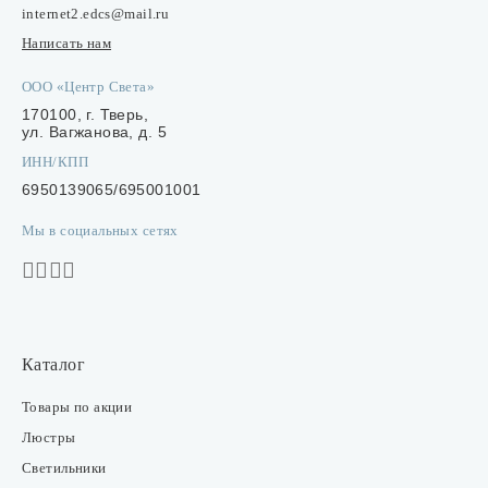
Лампочки
internet2.edcs@mail.ru
Написать нам
Комплектующие
ООО «Центр Света»
170100, г. Тверь,
ул. Вагжанова, д. 5
ИНН/КПП
Каталог
6950139065/695001001
Акции
Мы в социальных сетях
О нас
Частые вопросы
Бренды
Каталог
База знаний
Товары по акции
Контакты
Люстры
Светильники