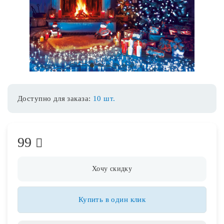
Споты
Уличное освещение
1
2
3
4
5
6
Розетки и выключатели
Доступно для заказа:
10 шт.
Интерьерная подсветка
99
Светодиодная лента
Предметы интерьера
Хочу скидку
Фонари
Купить в один клик