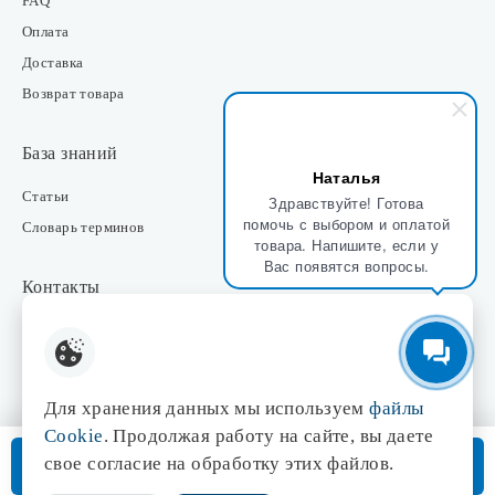
FAQ
Оплата
Доставка
Возврат товара
База знаний
Наталья
Статьи
Здравствуйте! Готова
помочь с выбором и оплатой
Словарь терминов
товара. Напишите, если у
Вас появятся вопросы.
Контакты
Розничные магазины
Интернет-магазин
Отдел закупки
Для хранения данных мы используем
файлы
Отдел маркетинга
Cookie
. Продолжая работу на сайте, вы даете
Оптовые продажи
В корзину
свое согласие на обработку этих файлов.
Доставка от 3 дней