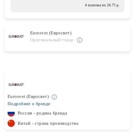
Лампочки
4 платежа по 24.75 р.
Комплектующие
Eurosvet (Евросвет)
Оригинальный товар
Каталог
Акции
О нас
Частые вопросы
Бренды
Eurosvet (Евросвет)
Подробнее о бренде
База знаний
Россия - родина бренда
Контакты
Китай - страна производства