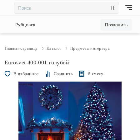
×
×
Акции и скидки
Рубцовск
Позвонить
Люстры
Главная страница
Каталог
Предметы интерьера
Светильники
Eurosvet 400-001 голубой
В смету
В избранное
Сравнить
Бра
Настольные лампы
Торшеры
Трековые системы